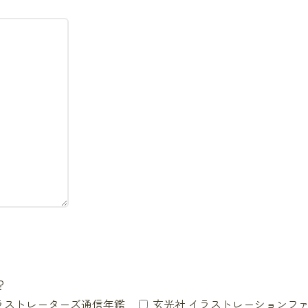
？
ラストレーターズ通信年鑑
玄光社 イラストレーションフ