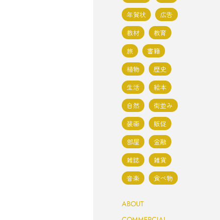
年賀状
広告
教材
教育
旅
書籍
植物
歴史
生活
絵本
自然
街並み
装画
販促
部屋
金融
雑誌
雑貨
音楽
食べ物
ABOUT
COMMERCIAL