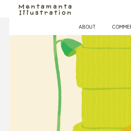
コ
ン
テ
ABOUT
COMME
ン
ツ
へ
ス
キ
ッ
プ