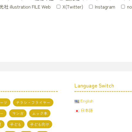
社 illustration FILE Web
X(Twitter)
Instagram
no
Language Switch
English
ーツ
チラシ・フライヤー
日本語
ー
マンガ
ムック本
夏
子ども
子ども向け