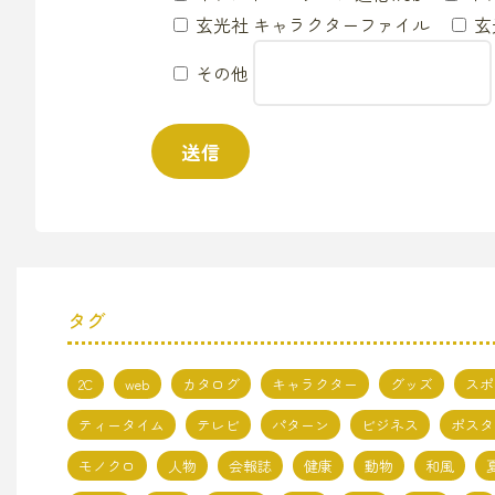
玄光社 キャラクターファイル
玄光
その他
タグ
2C
web
カタログ
キャラクター
グッズ
スポ
ティータイム
テレビ
パターン
ビジネス
ポスタ
モノクロ
人物
会報誌
健康
動物
和風