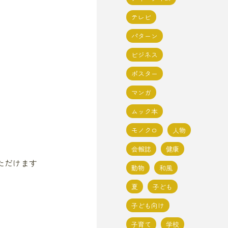
テレビ
パターン
ビジネス
ポスター
マンガ
ムック本
モノクロ
人物
会報誌
健康
ただけます
動物
和風
夏
子ども
子ども向け
子育て
学校