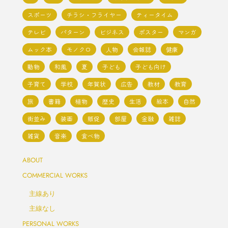
ト"
スポーツ
チラシ・フライヤー
ティータイム
促
テレビ
パターン
ビジネス
ポスター
マンガ
チ
ムック本
モノクロ
人物
会報誌
健康
ラ
動物
和風
夏
子ども
子ども向け
子育て
学校
年賀状
広告
教材
教育
シ"
旅
書籍
植物
歴史
生活
絵本
自然
街並み
装画
販促
部屋
金融
雑誌
雑貨
音楽
食べ物
ABOUT
COMMERCIAL WORKS
主線あり
主線なし
PERSONAL WORKS