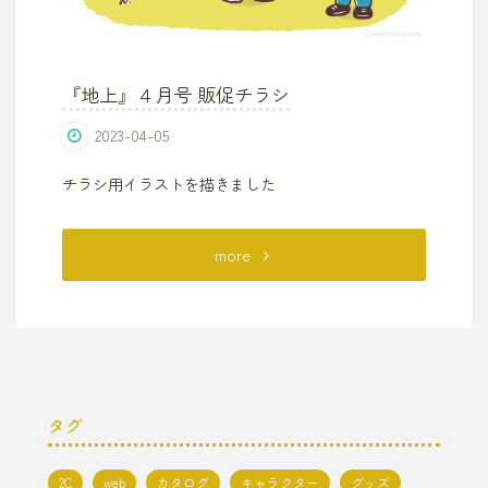
ト
ー
『地上』４月号 販促チラシ
ト
2023-04-05
バ
チラシ用イラストを描きました
ッ
"『地
more
グ
上』
用
４
イ
月
ラ
タグ
号
ス
2C
web
カタログ
キャラクター
グッズ
販