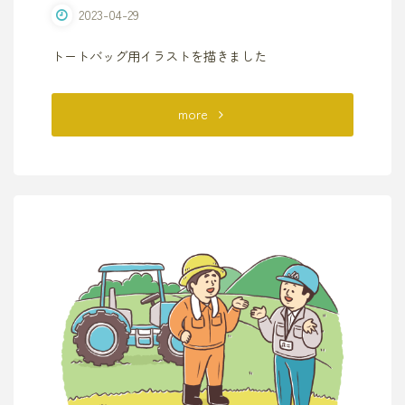
2023-04-29
トートバッグ用イラストを描きました
"あ
more
げ
な
自
動
車
学
校