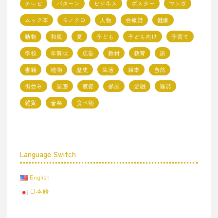
テレビ
パターン
ビジネス
ポスター
マンガ
ムック本
モノクロ
人物
会報誌
健康
動物
和風
夏
子ども
子ども向け
子育て
学校
年賀状
広告
教材
教育
旅
書籍
植物
歴史
生活
絵本
自然
街並み
装画
販促
部屋
金融
雑誌
雑貨
音楽
食べ物
Language Switch
English
日本語