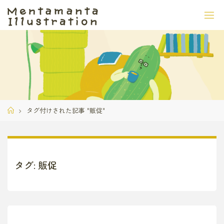
コ
ン
テ
ン
ツ
へ
ス
キ
ッ
ホ
タグ付けされた記事 "販促"
プ
ー
ム
タグ:
販促