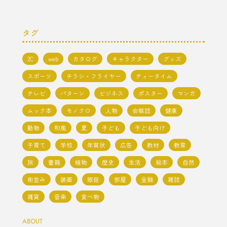
タグ
2C
web
カタログ
キャラクター
グッズ
スポーツ
チラシ・フライヤー
ティータイム
テレビ
パターン
ビジネス
ポスター
マンガ
ムック本
モノクロ
人物
会報誌
健康
動物
和風
夏
子ども
子ども向け
子育て
学校
年賀状
広告
教材
教育
旅
書籍
植物
歴史
生活
絵本
自然
街並み
装画
販促
部屋
金融
雑誌
雑貨
音楽
食べ物
ABOUT