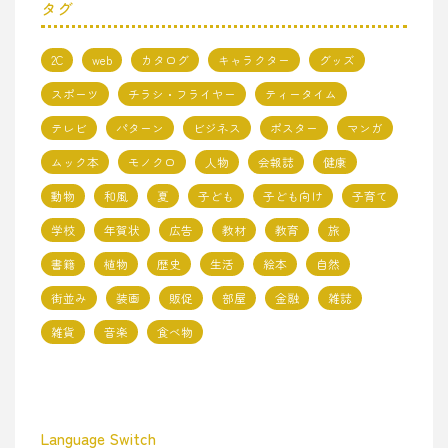
タグ
2C
web
カタログ
キャラクター
グッズ
スポーツ
チラシ・フライヤー
ティータイム
テレビ
パターン
ビジネス
ポスター
マンガ
ムック本
モノクロ
人物
会報誌
健康
動物
和風
夏
子ども
子ども向け
子育て
学校
年賀状
広告
教材
教育
旅
書籍
植物
歴史
生活
絵本
自然
街並み
装画
販促
部屋
金融
雑誌
雑貨
音楽
食べ物
Language Switch