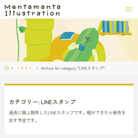
コ
ン
テ
ン
ツ
へ
ス
キ
ッ
ホ
イラスト
Archive for category "LINEスタンプ"
プ
ー
ム
カテゴリー:
LINEスタンプ
過去に個人制作したLINEスタンプです。暇ができたら新作を
出す予定です。