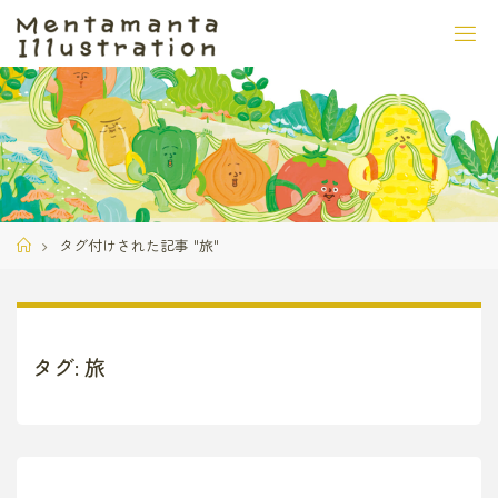
コ
ン
テ
ン
ツ
へ
ス
キ
ッ
ホ
タグ付けされた記事 "旅"
プ
ー
ム
タグ:
旅