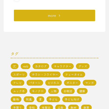
"ニ
more
ョ
ニ
ャ"
タグ
2C
web
カタログ
キャラクター
グッズ
スポーツ
チラシ・フライヤー
ティータイム
テレビ
パターン
ビジネス
ポスター
マンガ
ムック本
モノクロ
人物
会報誌
健康
動物
和風
夏
子ども
子ども向け
子育て
学校
年賀状
広告
教材
教育