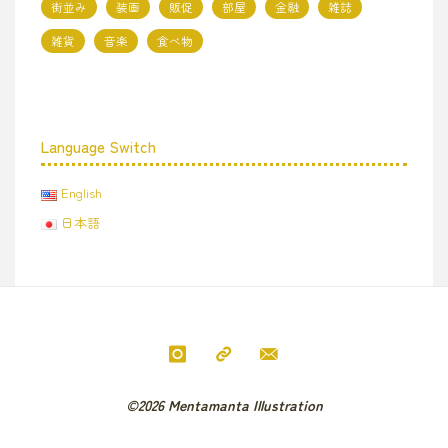
街並み
装画
販促
部屋
金融
雑誌
雑貨
音楽
食べ物
Language Switch
English
日本語
©2026 Mentamanta Illustration