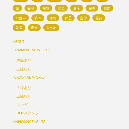
旅
書籍
植物
歴史
生活
絵本
自然
街並み
装画
販促
部屋
金融
雑誌
雑貨
音楽
食べ物
ABOUT
COMMERCIAL WORKS
主線あり
主線なし
PERSONAL WORKS
主線あり
主線なし
マンガ
LINEスタンプ
ANNOUNCEMENTS