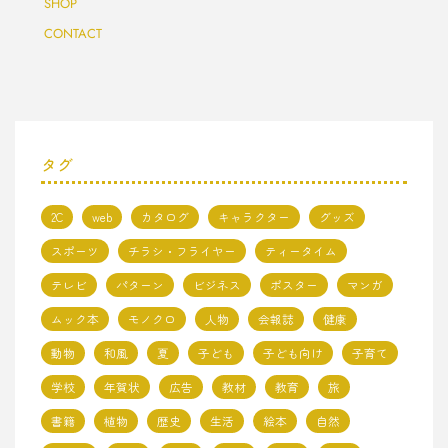
SHOP
CONTACT
タグ
2C
web
カタログ
キャラクター
グッズ
スポーツ
チラシ・フライヤー
ティータイム
テレビ
パターン
ビジネス
ポスター
マンガ
ムック本
モノクロ
人物
会報誌
健康
動物
和風
夏
子ども
子ども向け
子育て
学校
年賀状
広告
教材
教育
旅
書籍
植物
歴史
生活
絵本
自然