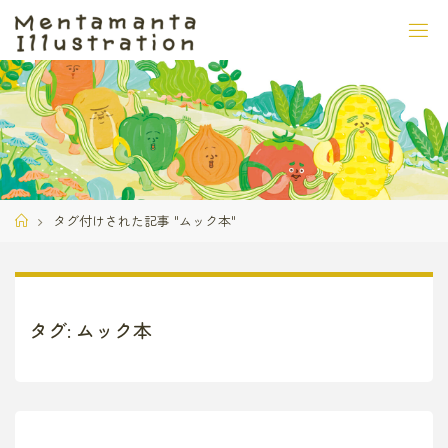
コ
ン
テ
ン
ツ
へ
ス
キ
ッ
ホ
タグ付けされた記事 "ムック本"
プ
ー
ム
タグ:
ムック本