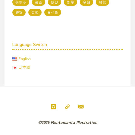
街並み
装画
販促
部屋
金融
雑誌
雑貨
音楽
食べ物
Language Switch
English
日本語
©2026 Mentamanta Illustration