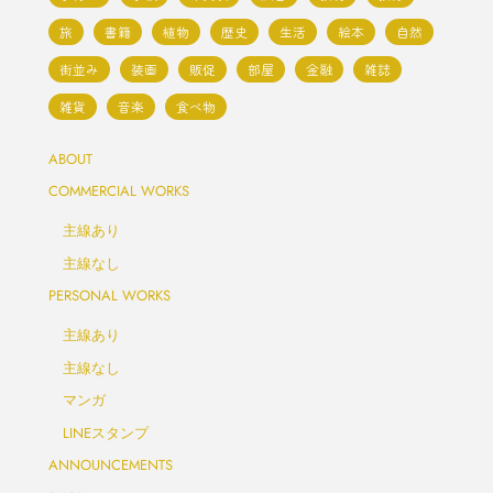
で
旅
書籍
植物
歴史
生活
絵本
自然
し
街並み
装画
販促
部屋
金融
雑誌
こ
雑貨
音楽
食べ物
年
ABOUT
賀
COMMERCIAL WORKS
主線あり
状
主線なし
2022』
PERSONAL WORKS
イ
主線あり
主線なし
ン
マンガ
プ
LINEスタンプ
ANNOUNCEMENTS
レ