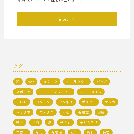
"『お
more
し
ゃ
れ
タグ
な
2C
web
カタログ
キャラクター
グッズ
大
スポーツ
チラシ・フライヤー
ティータイム
人
テレビ
パターン
ビジネス
ポスター
マンガ
の
ムック本
モノクロ
人物
会報誌
健康
な
動物
和風
夏
子ども
子ども向け
子育て
学校
年賀状
広告
教材
教育