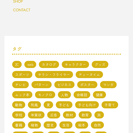
SHOP
ス"
CONTACT
タグ
2C
web
カタログ
キャラクター
グッズ
スポーツ
チラシ・フライヤー
ティータイム
テレビ
パターン
ビジネス
ポスター
マンガ
ムック本
モノクロ
人物
会報誌
健康
動物
和風
夏
子ども
子ども向け
子育て
学校
年賀状
広告
教材
教育
旅
書籍
植物
歴史
生活
絵本
自然