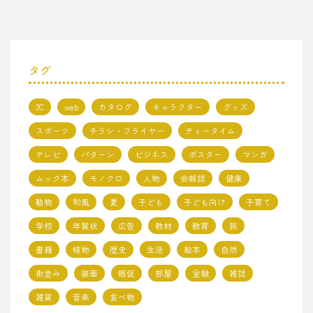
タグ
2C
web
カタログ
キャラクター
グッズ
スポーツ
チラシ・フライヤー
ティータイム
テレビ
パターン
ビジネス
ポスター
マンガ
ムック本
モノクロ
人物
会報誌
健康
動物
和風
夏
子ども
子ども向け
子育て
学校
年賀状
広告
教材
教育
旅
書籍
植物
歴史
生活
絵本
自然
街並み
装画
販促
部屋
金融
雑誌
雑貨
音楽
食べ物