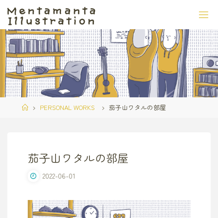
コ
ン
テ
ン
ツ
へ
ス
キ
ッ
ホ
PERSONAL WORKS
茄子山ワタルの部屋
プ
ー
ム
茄子山ワタルの部屋
2022-06-01