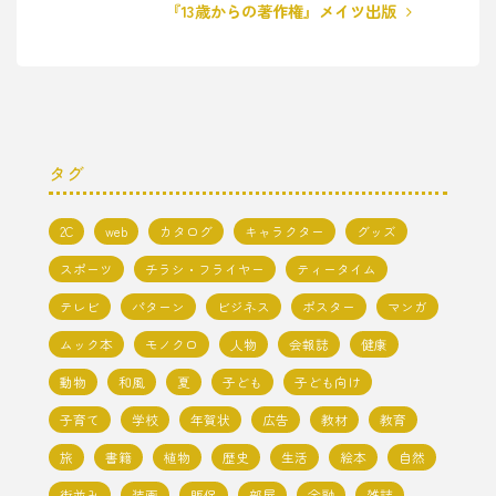
『13歳からの著作権』メイツ出版
タグ
2C
web
カタログ
キャラクター
グッズ
スポーツ
チラシ・フライヤー
ティータイム
テレビ
パターン
ビジネス
ポスター
マンガ
ムック本
モノクロ
人物
会報誌
健康
動物
和風
夏
子ども
子ども向け
子育て
学校
年賀状
広告
教材
教育
旅
書籍
植物
歴史
生活
絵本
自然
街並み
装画
販促
部屋
金融
雑誌