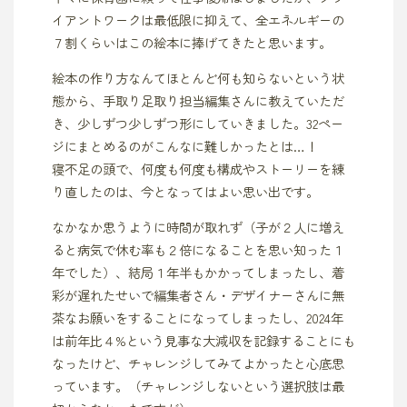
イアントワークは最低限に抑えて、全エネルギーの
７割くらいはこの絵本に捧げてきたと思います。
絵本の作り方なんてほとんど何も知らないという状
態から、手取り足取り担当編集さんに教えていただ
き、少しずつ少しずつ形にしていきました。32ペー
ジにまとめるのがこんなに難しかったとは…！
寝不足の頭で、何度も何度も構成やストーリーを練
り直したのは、今となってはよい思い出です。
なかなか思うように時間が取れず（子が２人に増え
ると病気で休む率も２倍になることを思い知った１
年でした）、結局１年半もかかってしまったし、着
彩が遅れたせいで編集者さん・デザイナーさんに無
茶なお願いをすることになってしまったし、2024年
は前年比４%という見事な大減収を記録することにも
なったけど、チャレンジしてみてよかったと心底思
っています。（チャレンジしないという選択肢は最