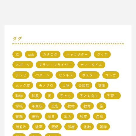
タグ
2C
web
カタログ
キャラクター
グッズ
スポーツ
チラシ・フライヤー
ティータイム
テレビ
パターン
ビジネス
ポスター
マンガ
ムック本
モノクロ
人物
会報誌
健康
動物
和風
夏
子ども
子ども向け
子育て
学校
年賀状
広告
教材
教育
旅
書籍
植物
歴史
生活
絵本
自然
街並み
装画
販促
部屋
金融
雑誌