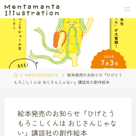
コ
ン
テ
ン
ツ
へ
ス
キ
ッ
プ
ホ
ANNOUNCEMENTS
絵本発売のお知らせ『ひげとう
ー
もろこしくんは おじさんじゃない』講談社の創作絵本
ム
絵本発売のお知らせ『ひげとう
もろこしくんは おじさんじゃな
い』講談社の創作絵本