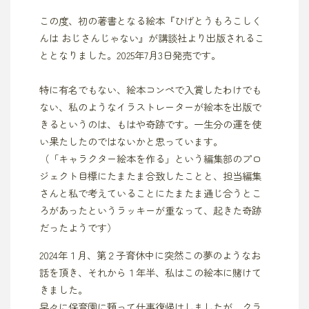
この度、初の著書となる絵本『ひげとうもろこしく
んは おじさんじゃない』が講談社より出版されるこ
ととなりました。2025年7月3日発売です。
特に有名でもない、絵本コンペで入賞したわけでも
ない、私のようなイラストレーターが絵本を出版で
きるというのは、もはや奇跡です。一生分の運を使
い果たしたのではないかと思っています。
（「キャラクター絵本を作る」という編集部のプロ
ジェクト目標にたまたま合致したことと、担当編集
さんと私で考えていることにたまたま通じ合うとこ
ろがあったというラッキーが重なって、起きた奇跡
だったようです）
2024年１月、第２子育休中に突然この夢のようなお
話を頂き、それから１年半、私はこの絵本に賭けて
きました。
早々に保育園に頼って仕事復帰はしましたが、クラ