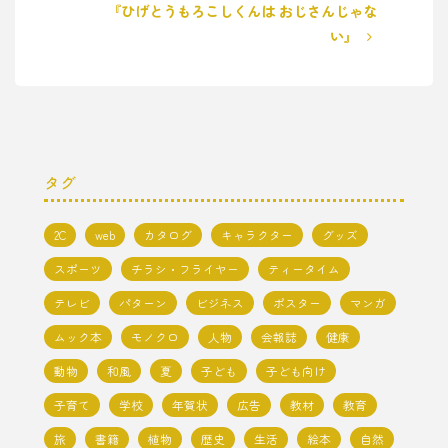
『ひげとうもろこしくんは おじさんじゃな
い』
タグ
2C
web
カタログ
キャラクター
グッズ
スポーツ
チラシ・フライヤー
ティータイム
テレビ
パターン
ビジネス
ポスター
マンガ
ムック本
モノクロ
人物
会報誌
健康
動物
和風
夏
子ども
子ども向け
子育て
学校
年賀状
広告
教材
教育
旅
書籍
植物
歴史
生活
絵本
自然