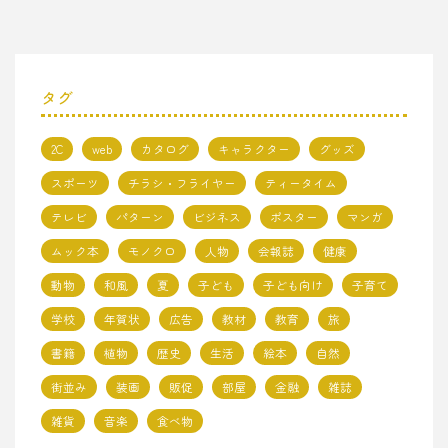
タグ
2C
web
カタログ
キャラクター
グッズ
スポーツ
チラシ・フライヤー
ティータイム
テレビ
パターン
ビジネス
ポスター
マンガ
ムック本
モノクロ
人物
会報誌
健康
動物
和風
夏
子ども
子ども向け
子育て
学校
年賀状
広告
教材
教育
旅
書籍
植物
歴史
生活
絵本
自然
街並み
装画
販促
部屋
金融
雑誌
雑貨
音楽
食べ物