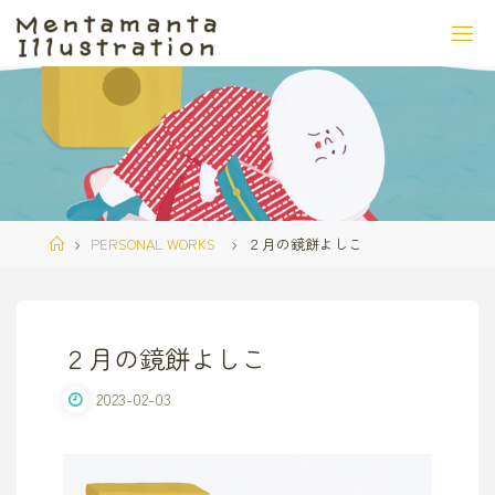
コ
ン
テ
ン
ツ
へ
ス
キ
ッ
ホ
PERSONAL WORKS
２月の鏡餅よしこ
プ
ー
ム
２月の鏡餅よしこ
2023-02-03