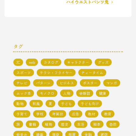
ハイウエストパンツ鬼
タグ
2C
web
カタログ
キャラクター
グッズ
スポーツ
チラシ・フライヤー
ティータイム
テレビ
パターン
ビジネス
ポスター
マンガ
ムック本
モノクロ
人物
会報誌
健康
動物
和風
夏
子ども
子ども向け
子育て
学校
年賀状
広告
教材
教育
旅
書籍
植物
歴史
生活
絵本
自然
街並み
装画
販促
部屋
金融
雑誌