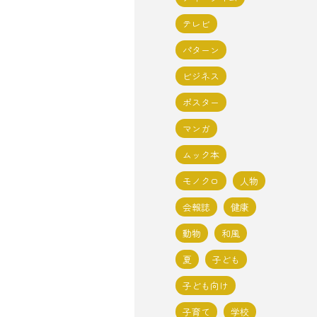
テレビ
パターン
ビジネス
ポスター
マンガ
ムック本
モノクロ
人物
会報誌
健康
動物
和風
夏
子ども
子ども向け
子育て
学校