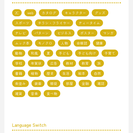
2C
web
カタログ
キャラクター
グッズ
スポーツ
チラシ・フライヤー
ティータイム
テレビ
パターン
ビジネス
ポスター
マンガ
ムック本
モノクロ
人物
会報誌
健康
動物
和風
夏
子ども
子ども向け
子育て
学校
年賀状
広告
教材
教育
旅
書籍
植物
歴史
生活
絵本
自然
街並み
装画
販促
部屋
金融
雑誌
雑貨
音楽
食べ物
Language Switch