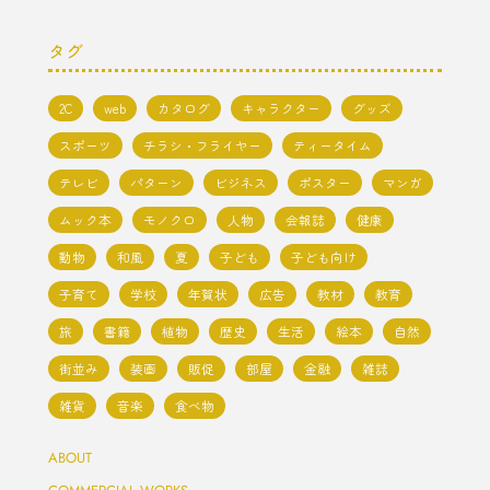
タグ
2C
web
カタログ
キャラクター
グッズ
スポーツ
チラシ・フライヤー
ティータイム
テレビ
パターン
ビジネス
ポスター
マンガ
ムック本
モノクロ
人物
会報誌
健康
動物
和風
夏
子ども
子ども向け
子育て
学校
年賀状
広告
教材
教育
旅
書籍
植物
歴史
生活
絵本
自然
街並み
装画
販促
部屋
金融
雑誌
雑貨
音楽
食べ物
ABOUT