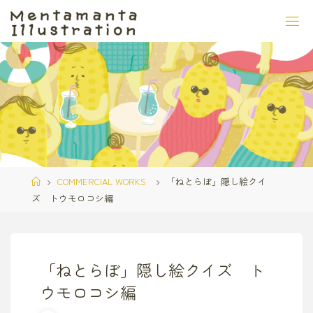
コ
ン
テ
ン
ツ
へ
ス
キ
ッ
プ
ホ
COMMERCIAL WORKS
「ねとらぼ」隠し絵クイ
ー
ズ トウモロコシ編
ム
「ねとらぼ」隠し絵クイズ ト
ウモロコシ編