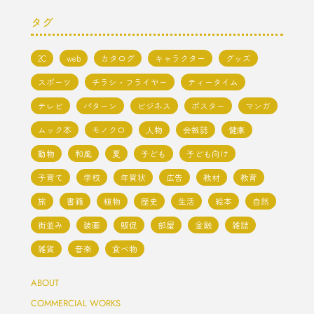
タグ
2C
web
カタログ
キャラクター
グッズ
スポーツ
チラシ・フライヤー
ティータイム
テレビ
パターン
ビジネス
ポスター
マンガ
ムック本
モノクロ
人物
会報誌
健康
動物
和風
夏
子ども
子ども向け
子育て
学校
年賀状
広告
教材
教育
旅
書籍
植物
歴史
生活
絵本
自然
街並み
装画
販促
部屋
金融
雑誌
雑貨
音楽
食べ物
ABOUT
COMMERCIAL WORKS