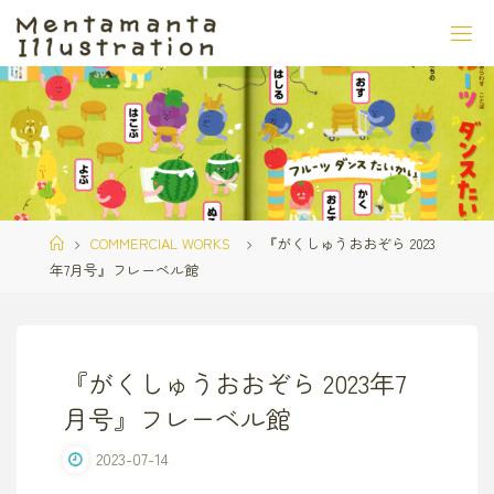
コ
ン
テ
ン
ツ
へ
ス
キ
ッ
ホ
COMMERCIAL WORKS
『がくしゅうおおぞら 2023
プ
ー
年7月号』フレーベル館
ム
『がくしゅうおおぞら 2023年7
月号』フレーベル館
2023-07-14