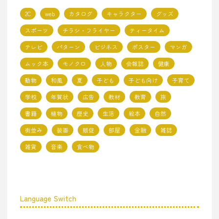
2C
web
カタログ
キャラクター
グッズ
スポーツ
チラシ・フライヤー
ティータイム
テレビ
パターン
ビジネス
ポスター
マンガ
ムック本
モノクロ
人物
会報誌
健康
動物
和風
夏
子ども
子ども向け
子育て
学校
年賀状
広告
教材
教育
旅
書籍
植物
歴史
生活
絵本
自然
街並み
装画
販促
部屋
金融
雑誌
雑貨
音楽
食べ物
Language Switch